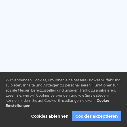
Wir verwenden Cookies, um Ihnen eine bessere Browser-Erfahrung
zu bieten, Inhalte und Anzeigen zu personalisieren, Funktionen für
soziale Medien bereitzustellen und unseren Traffic zu analysieren.
Lesen Sie, wie wir Cookies verwenden und wie Sie sie steuern
können, indem Sie auf Cookie-Einstellungen klicken.
Cookie
Einstellungen
Cookies ablehnen
Cookies akzeptieren